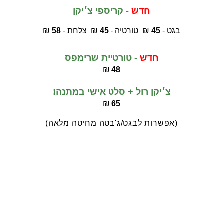
חדש
 - 
קריספי צ׳יקן
בגט - 
45
 ₪  טורטיה - 
45
 ₪  צלחת - 
58
 ₪
חדש
 - טורטיית שרימפס
₪ 
48
צ׳יקן רול + סלט אישי במתנה!
₪ 
65
(אפשרות לבגט/ג'בטה מחיטה מלאה)
תוספות
חומוס - כרוב סגול - חריף - מתבל - קולסלו - 
טורקי - פסטו - איולי פילדלפיה - איולי שום - 
מלפפון - עגבניה - מלפפון חמוץ - חסה - בצל 
- כרוב לבן.
ממרחים ורטבים מבית הלמנ'ס