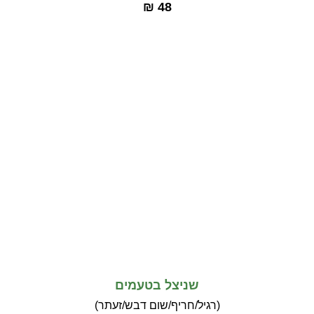
₪ 48
תפריט בשרי
שניצל בטעמים
(רגיל/חריף/שום דבש/זעתר)