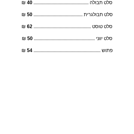
סלט תבולה .............................................. 
40
 ₪
סלט תבולגרית ......................................... 
50
 ₪
סלט טוסט ................................................ 
62
 ₪
סלט יווני ................................................... 
50
 ₪
פתוש ........................................................ 
54
 ₪