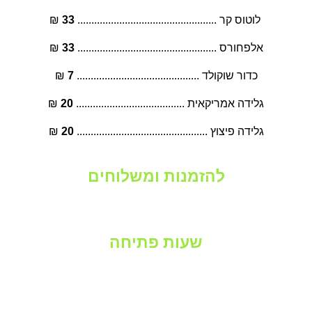
 לוטוס קר .................................................. 
33
 ₪
אלפחורס .................................................. 
33
 ₪
כדור שוקולד ............................................ 
7
 ₪
גלידה אמריקאית ....................................... 
20
 ₪
גלידה פיצוץ ............................................... 
20
 ₪
להזמנות ומשלוחים
04-6555-9-88
​שעות פתיחה
כל ימות השבוע 11:00 עד 00:00
​עכו רח' ההגנה 16