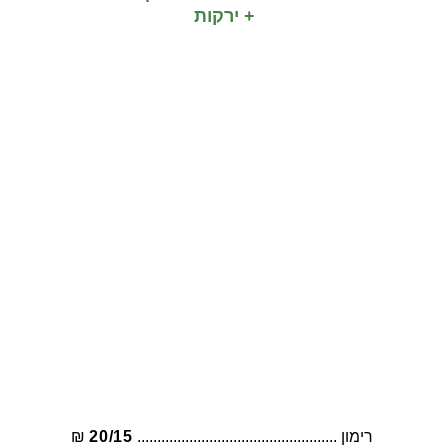
+ ירקות
מיצים בהרכבה אישית
 רימון .................................................. 
20/15
 ₪