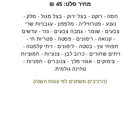
מחיר סלט: 45 ₪
חסה - רוקט - בצל ירוק - בצל סגול - סלק - 
נענע - פטרוזיליה - מלפפון - עגבניות שרי 
צבעים - שומר - גמבה צבעים - גזר - עדשים 
- קנואה - רימונים - פסטה - פטריות חי - 
תפוחי עץ - בטטה - לימונים - זיתי קלמטה - 
זיתים שחורים - כרוב לבן - צנוניות - חמוציות 
- צימוקים - אגוזי מלך - צנוברים - חמניות - 
טחינה גולמית.
(הרכיבים משתנים לפי עונות השנה)
תוספות
חזה עוף / שניצל / מוקפץ - 
18
 ₪
בולגרית / טונה / אבוקדו - 
8
 ₪
ביצה קשה - 
5
 ₪