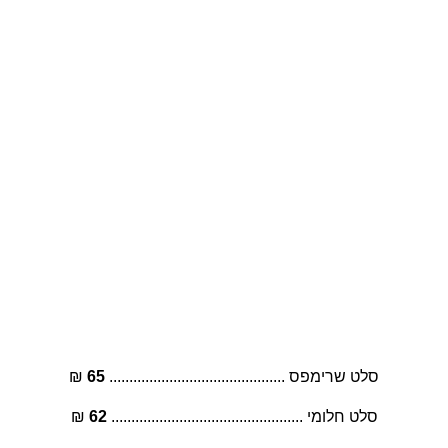
מיוחדים שלנו
סלט שרימפס ............................................ 
65
 ₪
סלט חלומי ................................................ 
62
 ₪